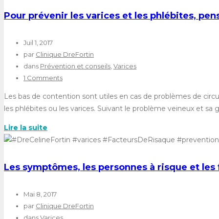
Pour prévenir les varices et les phlébites, pe
Juil 1, 2017
par
Clinique DreFortin
dans
Prévention et conseils
,
Varices
1 Comments
Les bas de contention sont utiles en cas de problèmes de circul
les phlébites ou les varices. Suivant le problème veineux et sa
Lire la suite
Les symptômes, les personnes à risque et les 
Mai 8, 2017
par
Clinique DreFortin
dans
Varices