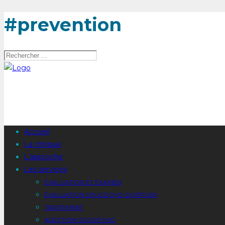
#prevention
Accueil
La clinique
L’approche
Les services
ÉVALUATION ET EXAMEN
ÉVALUATION SOUS ECHO-DOPPLER
TRAITEMENT
INJECTION SOUS ÉCHO