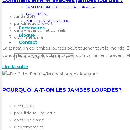
Comment en finir avec les jambes lourdes ?
ÉVALUATION ET EXAMEN
ÉVALUATION SOUS ECHO-DOPPLER
TRAITEMENT
Jan 23, 2018
INJECTION SOUS ÉCHO
par
Clinique DreFortin
Partenaires
dans
Prévention et conseils
Blogue
0 commentaire
Contact
La sensation de jambes lourdes peut toucher tout le monde. Ell
vous aider à y voir plus clair et à découvrir comment prévenir 
Lire la suite
POURQUOI A-T-ON LES JAMBES LOURDES?
Oct 8, 2017
par
Clinique DreFortin
dans
Non classé
0 commentaire