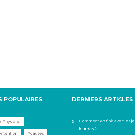
S POPULAIRES
DERNIERS ARTICLES
Comment en finir avec les 
tePhysique
lourdes ?
ntention
#causes