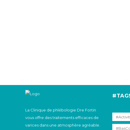
#TAG
La Clinique de phlébologie Dre Fortin
#Activi
vous offre des traitements efficaces de
varices dans une atmosphère agréable.
#BasCo